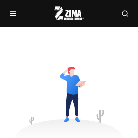
100
Buscar Títulos, Actores, Categorías...
Login
Register
Username or Email Address
Password
SIGN IN
Remember Me