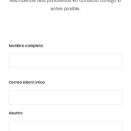
¡escríbenos! Nos pondremos en contacto contigo lo
Lost Your Password?
antes posible.
By signing in, you agree to
our terms and
conditions
and our
privacy policy
.
Nombre completo
Correo electrónico
Asunto