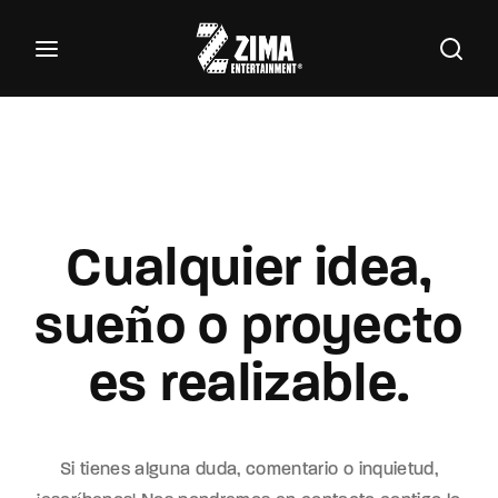
100
Buscar Títulos, Actores, Categorías...
Login
Register
Username or Email Address
Cualquier idea,
Password
sueño o proyecto
es realizable.
SIGN IN
Remember Me
Si tienes alguna duda, comentario o inquietud,