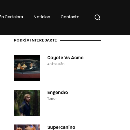
Buscar Títulos, Actores, Categorías...
En Cartelera
Noticias
Contacto
PODRÍA INTERESARTE
Coyote Vs Acme
Animación
Engendro
Terror
Supercanino