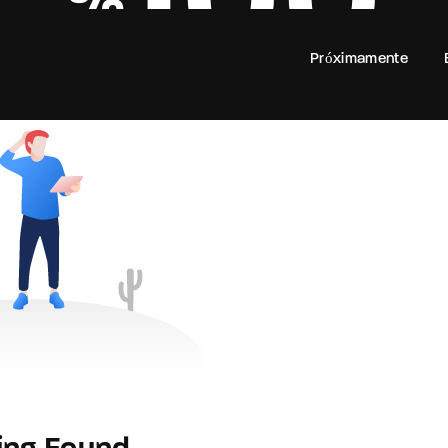
100
Próximamente
Login
Register
e or Email Address
rd
SIGN IN