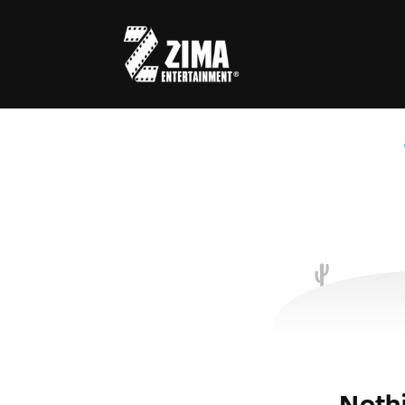
Usernam
Passwo