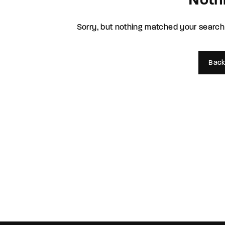
Noth
Re
Sorry, but nothing matched your search 
By sign
Back