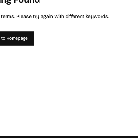
ing Found
member Me
Lost Your P
terms. Please try again with different keywords.
ing in, you agree to
our terms and conditions
and our
privacy policy
.
 to Homepage