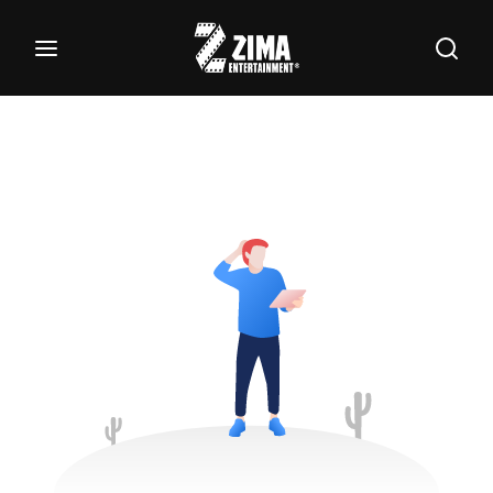
100
Buscar Títulos, Actores, Categorías...
Login
Register
Username or Email Address
Password
SIGN IN
Remember Me