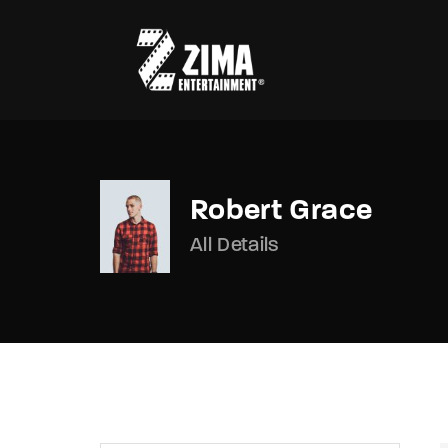
Robert Grace
Usernam
All Details
Passwo