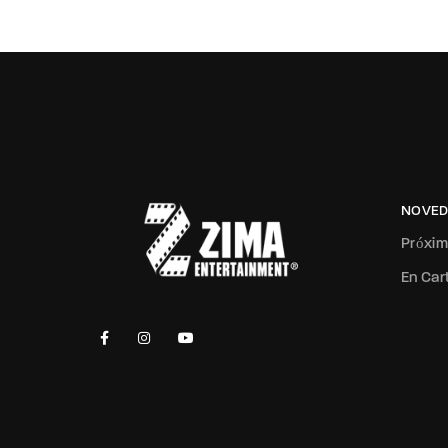
NOVED
Próxi
En Car