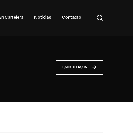
Buscar Títulos, Actores, Categorías...
En Cartelera
Noticias
Contacto
BACK TO MAIN