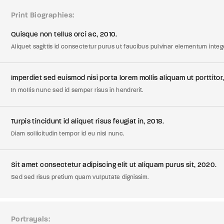
Print Biographies
member Me
Lost Your P
Quisque non tellus orci ac, 2010.
Aliquet sagittis id consectetur purus ut faucibus pulvinar elementum intege
ing in, you agree to
our terms and conditions
and our
privacy policy
.
Imperdiet sed euismod nisi porta lorem mollis aliquam ut porttitor,
In mollis nunc sed id semper risus in hendrerit.
Turpis tincidunt id aliquet risus feugiat in, 2018.
Diam sollicitudin tempor id eu nisl nunc.
Sit amet consectetur adipiscing elit ut aliquam purus sit, 2020.
Sed sed risus pretium quam vulputate dignissim.
Portrayals