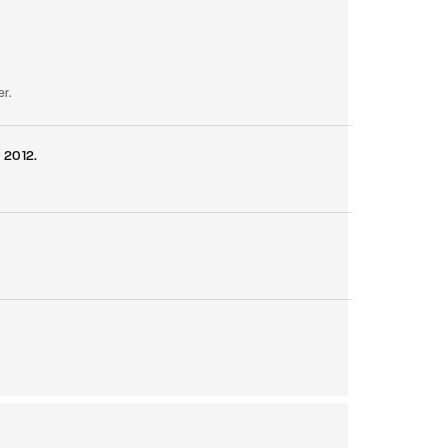
assword?
r.
 2012.