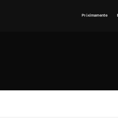
100
Próximamente
Login
Register
e or Email Address
rd
SIGN IN