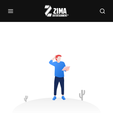
100
Buscar Títulos, Actores, Categorías...
Login
Register
Username or Email Address
Password
SIGN IN
Remember Me