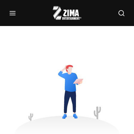
100
Buscar Títulos, Actores, Categorías...
Login
Register
Username or Email Address
Password
SIGN IN
Remember Me