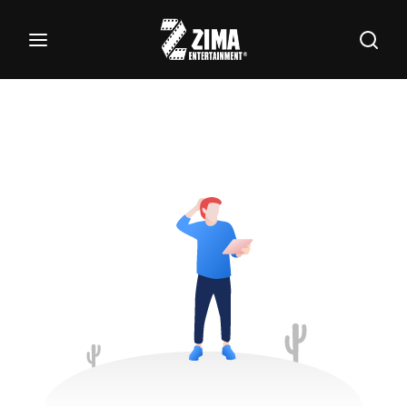
100
Buscar Títulos, Actores, Categorías...
Login
Register
Username or Email Address
Password
SIGN IN
Remember Me