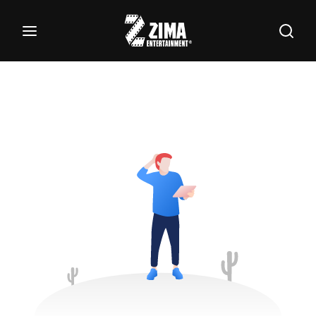
100
Buscar Títulos, Actores, Categorías...
Login
Register
Username or Email Address
Password
SIGN IN
Remember Me