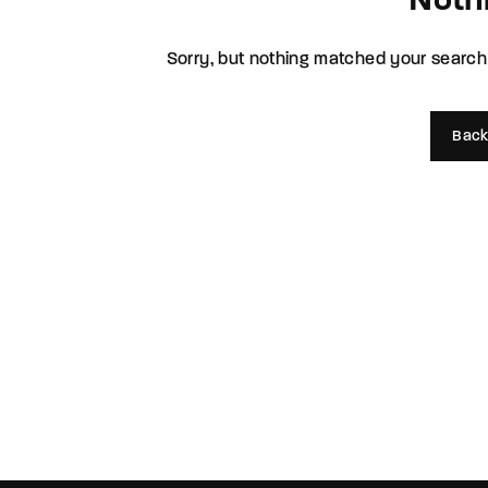
Noth
Re
Sorry, but nothing matched your search 
By sign
Back