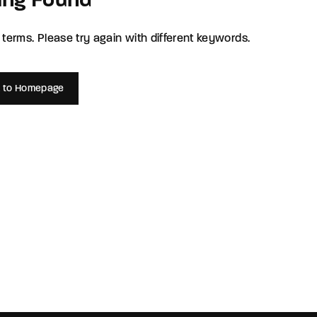
ing Found
member Me
Lost Your P
terms. Please try again with different keywords.
ing in, you agree to
our terms and conditions
and our
privacy policy
.
 to Homepage