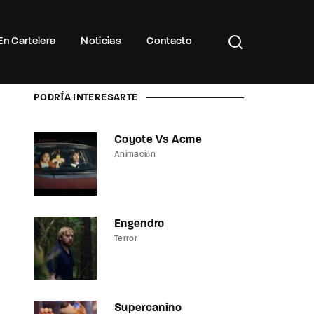
Buscar Títulos, Actores, Categorías...
En Cartelera
Noticias
Contacto
PODRÍA INTERESARTE
Coyote Vs Acme
Animación
Engendro
Terror
Supercanino