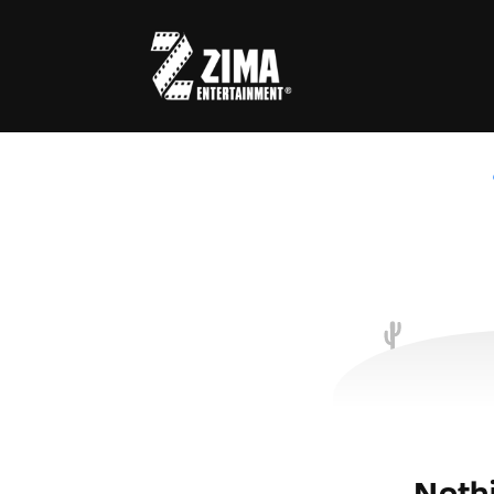
Usernam
Passwo