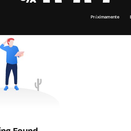
100
Próximamente
Login
Register
e or Email Address
rd
SIGN IN