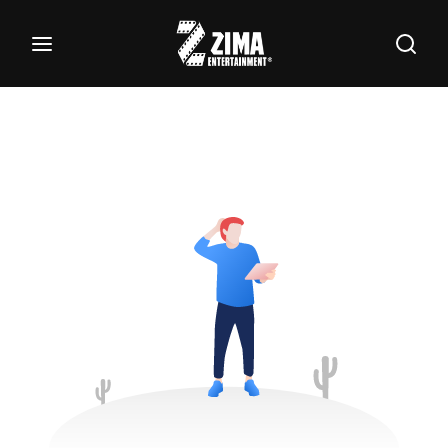
100
Buscar Títulos, Actores, Categorías...
Login
Register
Username or Email Address
Password
SIGN IN
Remember Me