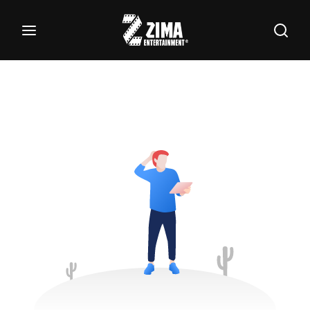
100
Buscar Títulos, Actores, Categorías...
Login
Register
Username or Email Address
Password
SIGN IN
Remember Me