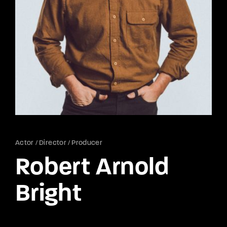
Lost Your Password?
By signing in, you agree to
our terms and
conditions
and our
privacy policy
.
Actor
Director
Producer
Robert Arnold
Bright