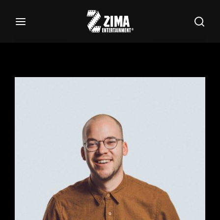
100
Buscar Títulos, Actores, Categorías...
Login
Register
Username or Email Address
Password
SIGN IN
Remember Me