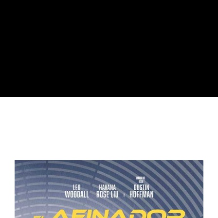
Lost Your Password?
By signing in, you agree to
our terms and
conditions
and our
privacy policy
.