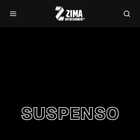
100
Buscar Títulos, Actores, Categorías...
Login
Register
Username or Email Address
Password
SUSPENSO
SIGN IN
Remember Me