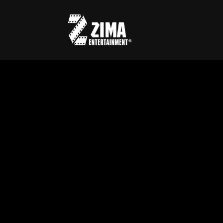
Usernam
Passwo