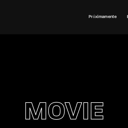
100
Próximamente
Login
Register
e or Email Address
rd
MOVIE
SIGN IN