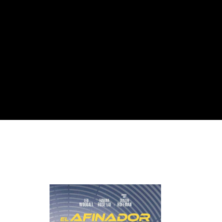
Re
By sign